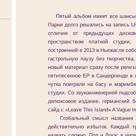
Пятый альбом имеет все шансы п
Парни долго решались на запись L
отличие от предыдущих диско
пространством платной студии,
построенной в 2013 в Ньюкасле собс
гастрольную паузу без творчества,
новый материал сразу после релиза
пятипесенное EP в Сандерленде в с
чутка поиграли на басу и маримбе
студии. Со звукоинженерией подсоб
делюксовое издание, германский б
сайд с «Leave This Island» A Vague I
Глобальный смысл названия пл
действительно избыток. Каждый 
назвать сложно. Пол и Лукас в инт