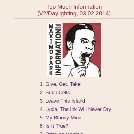
Too Much Information
(V2/Daylighting, 03.02.2014)
1. Give, Get, Take
2. Brain Cells
3. Leave This Island
4. Lydia, The Ink Will Never Dry
5. My Bloody Mind
6. Is It True?