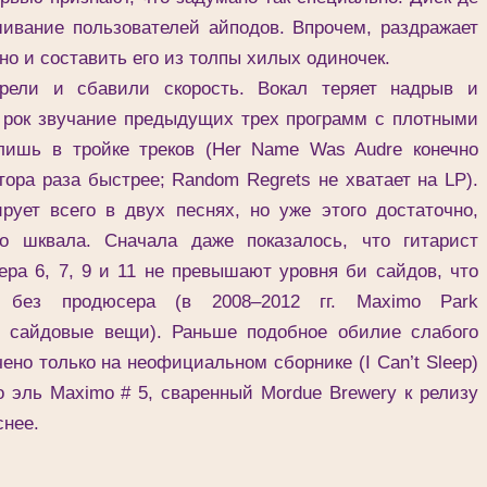
ивание пользователей айподов. Впрочем, раздражает
 но и составить его из толпы хилых одиночек.
и и сбавили скорость. Вокал теряет надрыв и
 рок звучание предыдущих трех программ с плотными
лишь в тройке треков (Her Name Was Audre конечно
тора раза быстрее; Random Regrets не хватает на LP).
рует всего в двух песнях, но уже этого достаточно,
о шквала. Сначала даже показалось, что гитарист
ера 6, 7, 9 и 11 не превышают уровня би сайдов, что
ы без продюсера (в 2008–2012 гг. Maximo Park
и сайдовые вещи). Раньше подобное обилие слабого
но только на неофициальном сборнике (I Can’t Sleep)
то эль Maximo # 5, сваренный Mordue Brewery к релизу
снее.
____________________