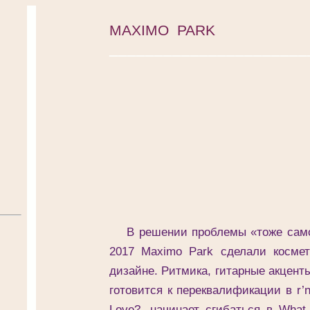
MAXIMO PARK
______________________
В решении проблемы «тоже самое, 
2017 Maximo Park сделали космет
дизайне. Ритмика, гитарные акценты
готовится к переквалификации в r’
Love?, начинает сгибаться в What 