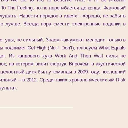
 To The Feeling, но не перегибается до конца. Фанковый
лушать. Навести порядок в идеях – хорошо, не забыть
ого лучше. Всегда пора смести электронные поделки в
 увы, не сильный. Знаем-как-умеют мелодия только в
ы поднимет Get High (No, I Don't), плюсуем What Equals
ет. Из кандового хука Work And Then Wait силы не
юк, на котором висит сюртук. Впрочем, в акустической
 целостный диск был у команды в 2009 году, последний
ильный – в 2012. Среди таких хронологических ям Risk
зультат.
____________________