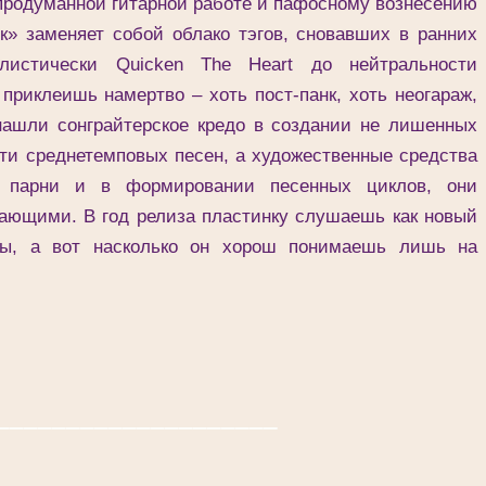
 продуманной гитарной работе и пафосному вознесению
к» заменяет собой облако тэгов, сновавших в ранних
листически Quicken The Heart до нейтральности
приклеишь намертво – хоть пост-панк, хоть неогараж,
нашли сонграйтерское кредо в создании не лишенных
ти среднетемповых песен, а художественные средства
и парни и в формировании песенных циклов, они
рающими. В год релиза пластинку слушаешь как новый
пы, а вот насколько он хорош понимаешь лишь на
____________________