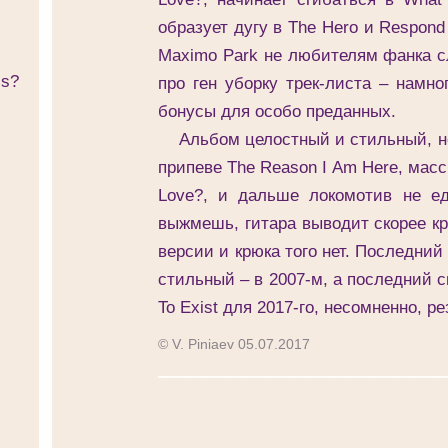
образует дугу в The Hero и Respond
Maximo Park не любителям фанка с
is?
про ген уборку трек-листа – намн
бонусы для особо преданных.
Альбом целостный и стильный, но,
припеве The Reason I Am Here, масс
Love?, и дальше локомотив не ед
выжмешь, гитара выводит скорее кр
версии и крюка того нет. Последний
стильный – в 2007-м, а последний с
To Exist для 2017-го, несомненно, ре
© V. Piniaev 05.07.2017
______________________