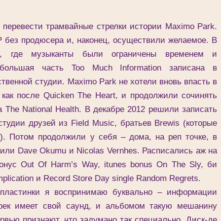
еревести трамвайные стрелки истории Maximo Park.
P без продюсера и, наконец, осуществили желаемое. В
в, где музыканты были ограничены временем и
 большая часть Too Much Information записана в
твенной студии. Maximo Park не хотели вновь впасть в
 как после Quicken The Heart, и продолжили сочинять
 The National Health. В декабре 2012 решили записать
тудии друзей из Field Music, братьев Brewis (которые
). Потом продолжили у себя – дома, на реп точке, в
или Dave Okumu и Nicolas Vernhes. Расписались аж на
онус Out Of Harm’s Way, itunes bonus On The Sly, би
mplication и Record Store Day single Random Regrets.
астинки я воспринимаю буквально – информации
трек имеет свой саунд, и альбомом такую мешанину
ервью признают, что задумано так специально. Диск-де