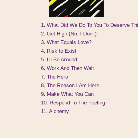
1. What Did We Do To You To Deserve Th
2. Get High (No, I Don't)
3. What Equals Love?
4. Risk to Exist
5. I'll Be Around
6. Work And Then Wait
7. The Hero
8. The Reason I Am Here
9. Make What You Can
10. Respond To The Feeling
11. Alchemy