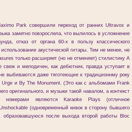
mo Park совершили переход от ранних Ultravox и
узыка заметно повзрослела, что вылилось в усложнение
унда, отказ от органа 60-х в пользу классического
 использование акустической гитары. Тем не менее, не
easures только расширяет (но не отменяет) стилистику A
же свеж и мелодичен, как дебютник, правда уступает в
 не выбиваются даже тяготеющие к традиционнму року
 Urge и By The Monument. (Это как с альбомами Frank
чего оригинального, и музыки такой навалом, а контекст
и номерами являются Karaoke Plays (отличное
Unshockable (одновременный кивок в сторону бывшего
, образовавшуюся после выхода второй работы Bloc