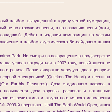
ый альбом, выпущенный в годину четной нумерации,
й не по строчке из песни, а по названию песни (хотя,
 совпадают). Дебют в издании композиции по частям
включение в альбом акустического би-сайдового шлака
imo Park. Не смотря на возвращение в продюсерское
манда успела потрудиться в 2007 году, новый дисок не
ного релиза. Парни аккуратно чередуют два сценария:
нсорной электроникой (Quicken The Heart) и песни на
Our Earthly Pleasures). Доза стадионного пафоса, к
но повышается доза хоровых распевок и вокальных
рается речитатива и аккуратного мягкого исполнения
7-й–2009-й прерывают Until The Earth Would Open, кивок
ь легко, просто и весело, и Wolf Among Men, аванс на