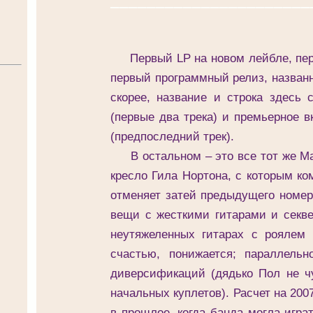
Первый LP на новом лейбле, перв
первый программный релиз, названны
скорее, название и строка здесь
(первые два трека) и премьерное 
(предпоследний трек).
В остальном – это все тот же Max
кресло Гила Нортона, с которым ко
отменяет затей предыдущего номер
вещи с жесткими гитарами и секве
неутяжеленных гитарах с роялем (
счастью, понижается; параллель
диверсификаций (дядько Пол не чу
начальных куплетов). Расчет на 200
в прошлое, когда банда могла играт