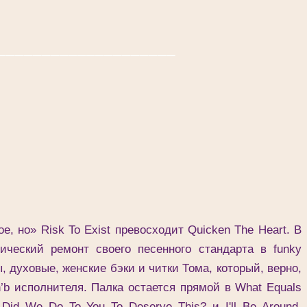
____________________
но» Risk To Exist превосходит Quicken The Heart. В
ический ремонт своего песенного стандарта в funky
, духовые, женские бэки и читки Тома, который, верно,
n’b исполнителя. Палка остается прямой в What Equals
Did We Do To You To Deserve This? и I'll Be Around,