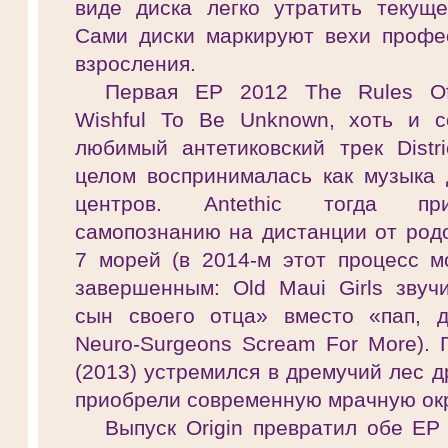
виде диска легко утратить текуще
Сами диски маркируют вехи профе
взросления.
Первая EP 2012 The Rules Of
Wishful To Be Unknown, хоть и 
любимый антетиковский трек Distri
целом воспринималась как музыка 
центров. Antethic тогда пр
самопознанию на дистанции от род
7 морей (в 2014-м этот процесс м
завершенным: Old Maui Girls звуч
сын своего отца» вместо «пап, 
Neuro-Surgeons Scream For More). 
(2013) устремился в дремучий лес др
приобрели современную мрачную окр
Выпуск Origin превратил обе ЕР 