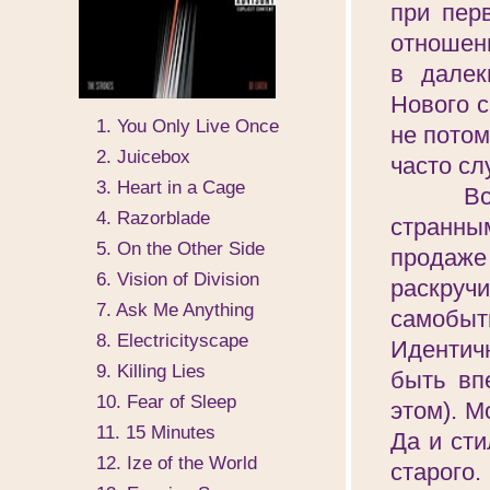
при пер
отношен
в далек
Нового с
1. You Only Live Once
не потом
2. Juicebox
часто сл
3. Heart in a Cage
Все жд
4. Razorblade
странн
5. On the Other Side
продаж
6. Vision of Division
раскруч
7. Ask Me Anything
самобы
8. Electricityscape
Идентич
9. Killing Lies
быть вп
10. Fear of Sleep
этом). М
11. 15 Minutes
Да и ст
12. Ize of the World
старого