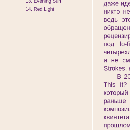
13. Evening Sun
даже иде
14. Red Light
никто н
ведь эт
обраще
рецензи
под lo-
четырехд
и не см
Strokes,
В 2003 
This It
который 
раньше
композиц
квинтет
прошлом