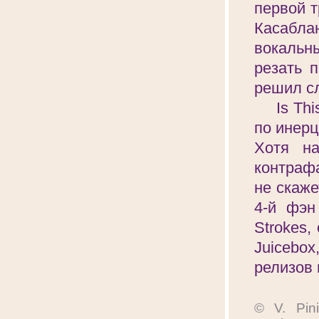
первой т
Касабла
вокальны
резать п
решил сл
Is This 
по инерц
Хотя на
контраф
не скаж
4-й фэн
Strokes,
Juicebo
релизов 
© V. Pin