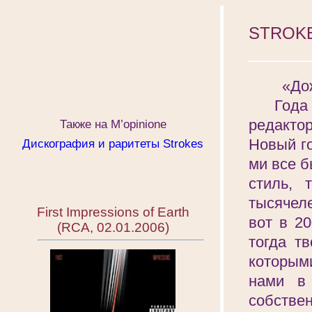
STROKE
_______
«Дожили
Года гд
редакто
Также на M’opinionе
Новый го
Дискография и раритеты Strokes
ми все б
стиль, 
тысячел
First Impressions of Earth
вот в 20
(RCA, 02.01.2006)
тогда т
которым
нами в
собстве