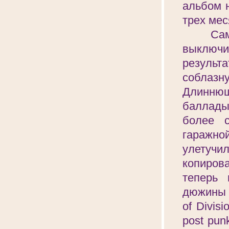
альбом 
трех мес
Самое т
выключи
результ
соблазну
Длиннющ
баллады
более с
гаражно
улетучи
копиров
теперь 
дюжины 
of Divis
post pun